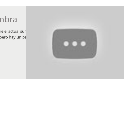
ombra
re el actual sumo
, pero hay un par