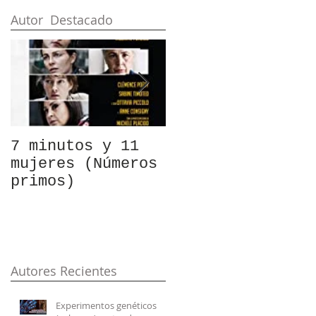
Autor Destacado
7 minutos y 11
Armas
mujeres (Números
silenciosas para
primos)
Guerras
tranquilas
Autores Recientes
Experimentos genéticos