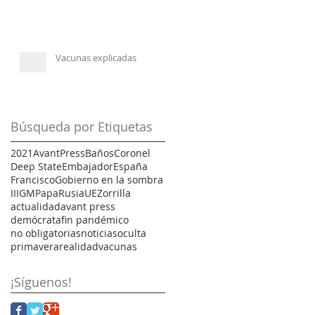
Vacunas explicadas
Búsqueda por Etiquetas
2021
AvantPress
Baños
Coronel
Deep State
Embajador
España
Francisco
Gobierno en la sombra
IIIGM
Papa
Rusia
UE
Zorrilla
actualidad
avant press
demócrata
fin pandémico
no obligatorias
noticias
oculta
primavera
realidad
vacunas
¡Síguenos!