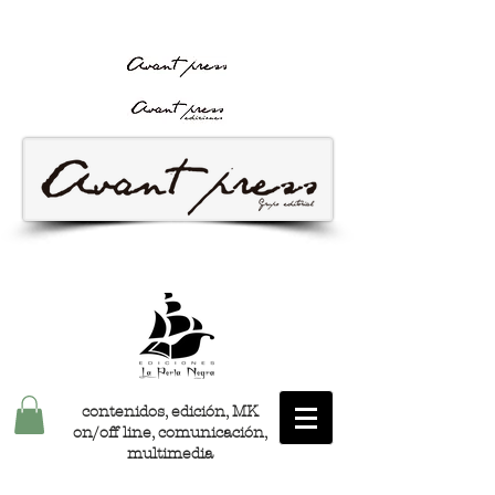
Avant Press
GRUPO
EDITORIALAvant
Press
contenidos, edición, MK
on/off line, comunicación,
multimedia