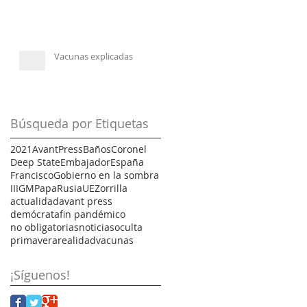
Vacunas explicadas
Búsqueda por Etiquetas
2021
AvantPress
Baños
Coronel
Deep State
Embajador
España
Francisco
Gobierno en la sombra
IIIGM
Papa
Rusia
UE
Zorrilla
actualidad
avant press
demócrata
fin pandémico
no obligatorias
noticias
oculta
primavera
realidad
vacunas
¡Síguenos!