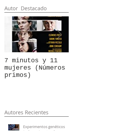
Autor Destacado
7 minutos y 11
Armas
mujeres (Números
silenciosas para
primos)
Guerras
tranquilas
Autores Recientes
Experimentos genéticos