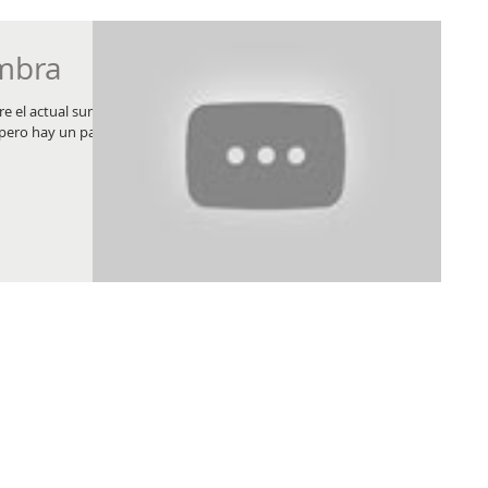
ombra
re el actual sumo
, pero hay un par