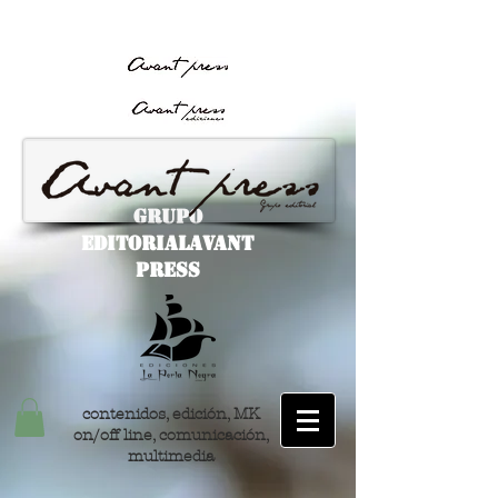
Avant Press
GRUPO
EDITORIALAvant
Press
contenidos, edición, MK
on/off line, comunicación,
multimedia