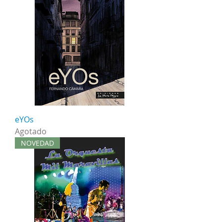
eYOs
Agotado
NOVEDAD