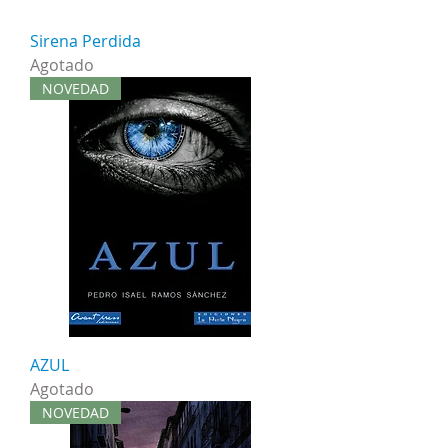
Sirena Perdida
Agotado
NOVEDAD
AZUL
Agotado
NOVEDAD